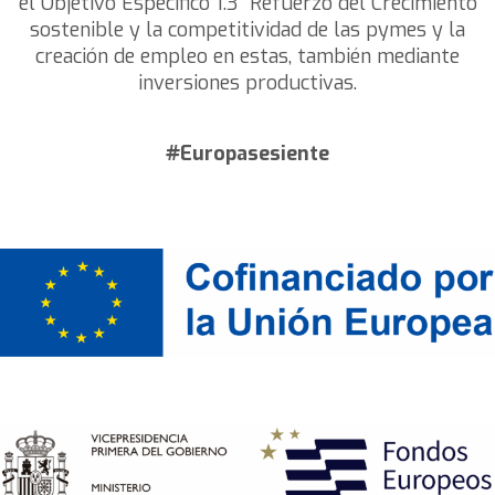
el Objetivo Específico 1.3 “Refuerzo del Crecimiento
Ponentes
sostenible y la competitividad de las pymes y la
creación de empleo en estas, también mediante
Entidades participantes
inversiones productivas.
Inscripciones
#Europasesiente
Resumen
BLUE CORE
Zona Franca Cádiz