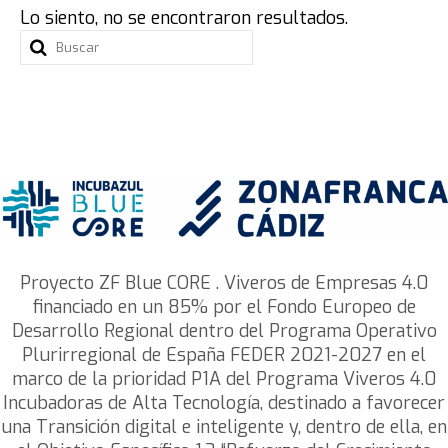
Lo siento, no se encontraron resultados.
Blue Zone Forum 2023
Buscar
Qué es Blue Zone Forum
por:
Por qué Economia Azul
Conoce BLUE CORE
Fondos Feder
Programa
Agenda
Proyecto ZF Blue CORE . Viveros de Empresas 4.0
financiado en un 85% por el Fondo Europeo de
24 de septiembre
Desarrollo Regional dentro del Programa Operativo
25 de septiembre
Plurirregional de España FEDER 2021-2027 en el
marco de la prioridad P1A del Programa Viveros 4.0
26 de septiembre
Incubadoras de Alta Tecnología, destinado a favorecer
una Transición digital e inteligente y, dentro de ella, en
Participantes