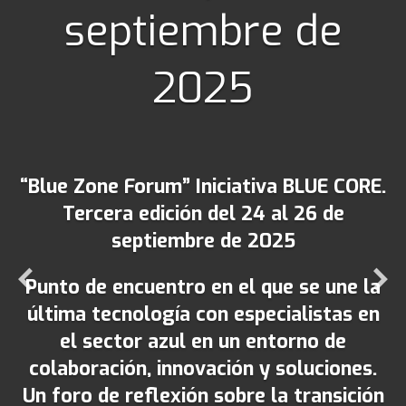
septiembre de
Blue Zone Forum 2023
Qué es Blue Zone Forum
2025
Por qué Economia Azul
Conoce BLUE CORE
Fondos Feder
“Blue Zone Forum” Iniciativa BLUE CORE.
Programa
Tercera edición del 24 al 26 de
septiembre de 2025
Agenda
24 de septiembre
Punto de encuentro en el que se une la
última tecnología con especialistas en
25 de septiembre
el sector azul en un entorno de
26 de septiembre
colaboración, innovación y soluciones.
Participantes
Un foro de reflexión sobre la transición