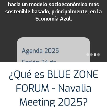
hacia un modelo socioeconómico más
Ponentes
sostenible basado, principalmente, en la
Entidades participantes
Economía Azul.
Inscripciones
Resumen
BLUE CORE
Agenda 2025
Zona Franca Cádiz
Sesión 24 de
septiembre de 2025
¿Qué es BLUE ZONE
Sesión 25 de
septiembre de 2025
FORUM - Navalia
Sesión 26 de
Meeting 2025?
septiembre de 2025